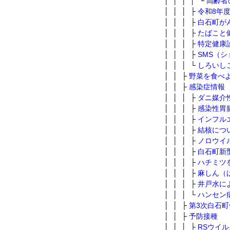
│ │ │ │ └
高齢者
│ │ │ ├
令和8年
│ │ │ ├
白石町が
│ │ │ ├
たばこと
│ │ │ ├
特定健康
│ │ │ ├
SMS（
│ │ │ └
しろいし
│ │ ├
野菜を食べ
│ │ ├
感染症情報
│ │ │ ├
ダニ媒介
│ │ │ ├
感染性胃
│ │ │ ├
インフル
│ │ │ ├
結核につ
│ │ │ ├
ノロウイ
│ │ │ ├
白石町新
│ │ │ ├
ハチミツ
│ │ │ ├
麻しん（
│ │ │ ├
井戸水に
│ │ │ └
ハンセン
│ │ ├
第3次白石
│ │ ├
予防接種
│ │ │ ├
RSウイ