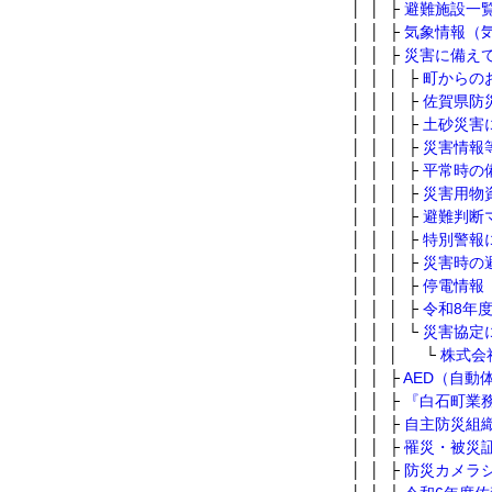
│ │ ├
避難施設一
│ │ ├
気象情報（
│ │ ├
災害に備え
│ │ │ ├
町からの
│ │ │ ├
佐賀県防
│ │ │ ├
土砂災害
│ │ │ ├
災害情報
│ │ │ ├
平常時の
│ │ │ ├
災害用物
│ │ │ ├
避難判断
│ │ │ ├
特別警報
│ │ │ ├
災害時の
│ │ │ ├
停電情報
│ │ │ ├
令和8年
│ │ │ └
災害協定
│ │ │ └
株式会
│ │ ├
AED（自動
│ │ ├
『白石町業
│ │ ├
自主防災組
│ │ ├
罹災・被災
│ │ ├
防災カメラシ