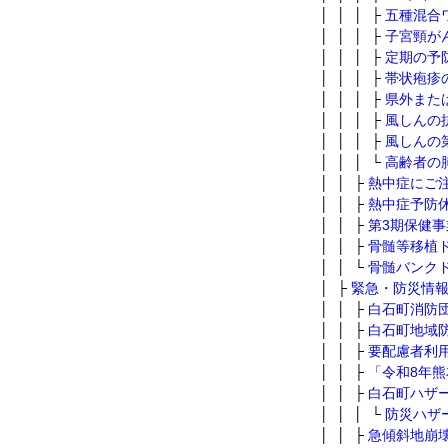
│ │ │ ├
五種混合
│ │ │ ├
子宮頸が
│ │ │ ├
定期の予
│ │ │ ├
帯状疱疹
│ │ │ ├
県外また
│ │ │ ├
風しんの
│ │ │ ├
風しんの
│ │ │ └
高齢者の
│ │ ├
熱中症にご
│ │ ├
熱中症予防
│ │ ├
第3期保健
│ │ ├
骨髄等移植
│ │ └
骨髄バンク
│ ├
緊急・防災情
│ │ ├
白石町消防
│ │ ├
白石町地域
│ │ ├
要配慮者利
│ │ ├
「令和8年
│ │ ├
白石町ハザ
│ │ │ └
防災ハザ
│ │ ├
急傾斜地崩