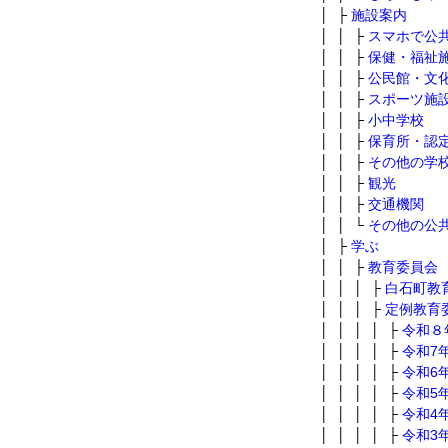
│ ├
施設案内
│ │ ├
スマホで公
│ │ ├
保健・福祉
│ │ ├
公民館・文
│ │ ├
スポーツ施
│ │ ├
小中学校
│ │ ├
保育所・認
│ │ ├
その他の学
│ │ ├
観光
│ │ ├
交通機関
│ │ └
その他の公
│ ├
学ぶ
│ │ ├
教育委員会
│ │ │ ├
白石町教
│ │ │ ├
定例教育
│ │ │ │ ├
令和８
│ │ │ │ ├
令和7
│ │ │ │ ├
令和6
│ │ │ │ ├
令和5
│ │ │ │ ├
令和4
│ │ │ │ ├
令和3