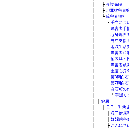
│ │ ├
介護保険
│ │ ├
犯罪被害者
│ │ └
障害者福祉
│ │ ├
手当につ
│ │ ├
障害者手
│ │ ├
心身障害
│ │ ├
自立支援
│ │ ├
地域生活
│ │ ├
障害者相
│ │ ├
補装具・
│ │ ├
障害者就
│ │ ├
重度心身
│ │ ├
第3期白
│ │ ├
第7期白
│ │ └
白石町の
│ │ └
手話リ
│ ├
健康
│ │ ├
母子・乳幼
│ │ │ ├
母子健康
│ │ │ ├
妊婦歯科
│ │ │ ├
こんにち