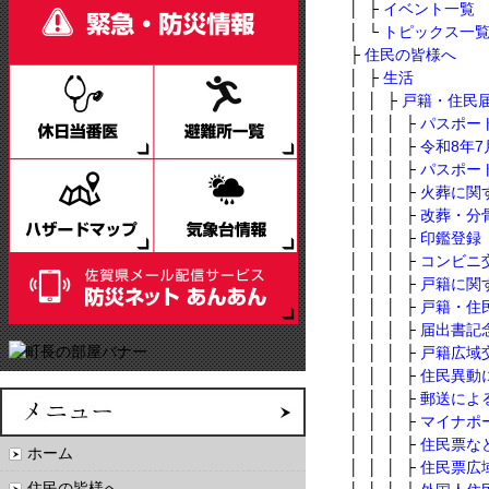
│ ├
イベント一覧
│ └
トピックス一
├
住民の皆様へ
│ ├
生活
│ │ ├
戸籍・住民
│ │ │ ├
パスポー
│ │ │ ├
令和8年
│ │ │ ├
パスポー
│ │ │ ├
火葬に関
│ │ │ ├
改葬・分
│ │ │ ├
印鑑登録
│ │ │ ├
コンビニ
│ │ │ ├
戸籍に関
│ │ │ ├
戸籍・住
│ │ │ ├
届出書記
│ │ │ ├
戸籍広域
│ │ │ ├
住民異動
│ │ │ ├
郵送によ
│ │ │ ├
マイナポ
│ │ │ ├
住民票な
ホーム
│ │ │ ├
住民票広
住民の皆様へ