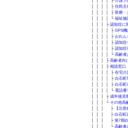
│ │ │ │ ├
介護予
│ │ │ │ ├
住民主
│ │ │ │ ├
医療・
│ │ │ │ └
福祉施
│ │ │ ├
認知症に
│ │ │ │ ├
GPS
│ │ │ │ ├
おれん
│ │ │ │ ├
認知症
│ │ │ │ ├
認知症
│ │ │ │ └
高齢者
│ │ │ ├
高齢者向
│ │ │ ├
相談窓口
│ │ │ │ ├
在宅介
│ │ │ │ ├
白石町
│ │ │ │ ├
白石町
│ │ │ │ └
電話番
│ │ │ ├
成年後見
│ │ │ └
その他高
│ │ │ ├
【注意
│ │ │ ├
白石町
│ │ │ ├
第7期
│ │ │ └
高齢者