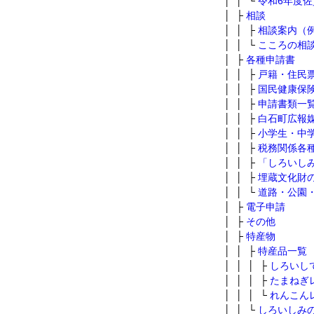
│ │ └
令和6年度
│ ├
相談
│ │ ├
相談案内（
│ │ └
こころの相
│ ├
各種申請書
│ │ ├
戸籍・住民
│ │ ├
国民健康保
│ │ ├
申請書類一
│ │ ├
白石町広報
│ │ ├
小学生・中
│ │ ├
税務関係各
│ │ ├
「しろいし
│ │ ├
埋蔵文化財
│ │ └
道路・公園
│ ├
電子申請
│ ├
その他
│ ├
特産物
│ │ ├
特産品一覧
│ │ │ ├
しろいし
│ │ │ ├
たまねぎ
│ │ │ └
れんこん
│ │ └
しろいしみ