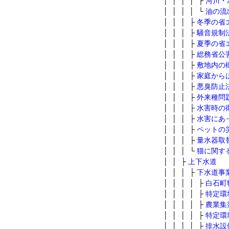
│ │ │ │ ├
河川・
│ │ │ │ └
油の流
│ │ │ ├
冬季の省
│ │ │ ├
騒音規制
│ │ │ ├
夏季の省
│ │ │ ├
総務省公
│ │ │ ├
敷地内の
│ │ │ ├
家庭から
│ │ │ ├
悪臭防止
│ │ │ ├
外来種問
│ │ │ ├
水害時の
│ │ │ ├
水害にあ
│ │ │ ├
ペットの
│ │ │ ├
量水器取
│ │ │ └
猫に関す
│ │ ├
上下水道
│ │ │ ├
下水道事
│ │ │ │ ├
白石町
│ │ │ │ ├
特定環
│ │ │ │ ├
農業集
│ │ │ │ ├
特定環
│ │ │ │ ├
排水設