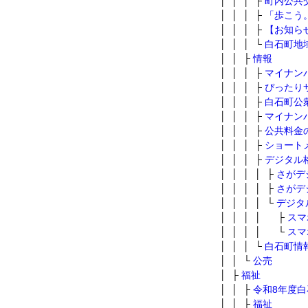
│ │ │ ├
町内公共
│ │ │ ├
「歩こう
│ │ │ ├
【お知らせ
│ │ │ └
白石町地
│ │ ├
情報
│ │ │ ├
マイナン
│ │ │ ├
ぴったり
│ │ │ ├
白石町公
│ │ │ ├
マイナン
│ │ │ ├
公共料金
│ │ │ ├
ショート
│ │ │ ├
デジタル
│ │ │ │ ├
さがデ
│ │ │ │ ├
さがデ
│ │ │ │ └
デジタ
│ │ │ │ ├
スマ
│ │ │ │ └
スマ
│ │ │ └
白石町情
│ │ └
公売
│ ├
福祉
│ │ ├
令和8年度
│ │ ├
福祉