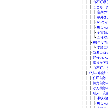
│ │ │ ├
白石町母
│ │ │ ├
こども・
│ │ │ │ ├
定期の
│ │ │ │ ├
県外ま
│ │ │ │ ├
RSウ
│ │ │ │ ├
風しん
│ │ │ │ ├
子宮頸
│ │ │ │ └
五種混
│ │ │ ├
R8年度
│ │ │ │ └
受診に
│ │ │ ├
新型コロ
│ │ │ ├
妊婦のた
│ │ │ ├
産後ケア
│ │ │ └
白石町こ
│ │ ├
成人の健診
│ │ │ ├
住民健診
│ │ │ ├
特定健診
│ │ │ ├
がん検診
│ │ │ ├
成人・高
│ │ │ │ ├
帯状疱
│ │ │ │ ├
風しん