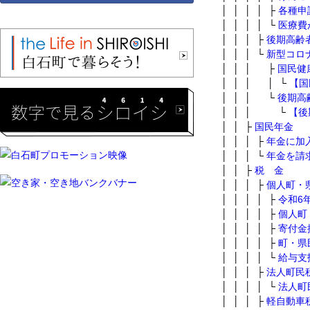
│ │ │ │ ├
各種申
│ │ │ │ └
医療費
│ │ │ ├
後期高齢
│ │ │ └
新型コロ
│ │ │ ├
国民健
│ │ │ │ └
【国
│ │ │ └
後期高
│ │ │ └
【後
│ │ ├
国民年金
│ │ │ ├
年金に加
│ │ │ └
年金を請
│ │ ├
税 金
│ │ │ ├
個人町・
│ │ │ │ ├
令和6
│ │ │ │ ├
個人町
│ │ │ │ ├
寄付金
│ │ │ │ ├
町・県
│ │ │ │ └
給与支
│ │ │ ├
法人町民
│ │ │ │ └
法人町
│ │ │ ├
軽自動車