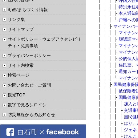
│ │ │ ├
外国人住
│ │ │ ├
特別永住
町政/まちづくり情報
│ │ │ ├
本人通知
リンク集
│ │ │ └
戸籍への
│ │ ├
マイナンバ
サイトマップ
│ │ │ ├
マイナン
サイトポリシー・ウェブアクセシビリ
│ │ │ ├
顔認証マ
ティ・免責事項
│ │ │ ├
マイナン
│ │ │ ├
マイナン
プライバシーポリシー
│ │ │ ├
公的個人
│ │ │ ├
住民票、
サイト内検索
│ │ │ ├
通知カー
検索ページ
│ │ │ └
マイナン
│ │ ├
国民健康保険
お問い合わせ・ご質問
│ │ │ ├
被保険者
観光TOP
│ │ │ ├
国民健康
│ │ │ │ ├
加入と
数字で見るシロイシ
│ │ │ │ ├
交通事
防災無線からのお知らせ
│ │ │ │ ├
国民健
│ │ │ │ ├
はり、
│ │ │ │ ├
ジェネ
│ │ │ │ ├
けんこ