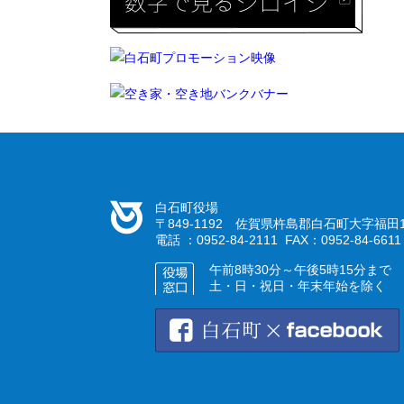
白石町役場
〒849-1192 佐賀県杵島郡白石町大字福田1
電話 ：0952-84-2111 FAX：0952-84-6611
午前8時30分～午後5時15分まで
土・日・祝日・年末年始を除く