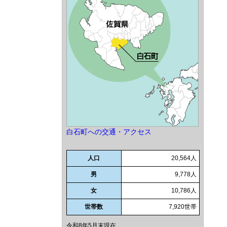
白石町への交通・アクセス
人口
20,564人
男
9,778人
女
10,786人
世帯数
7,920世帯
令和8年5月末現在