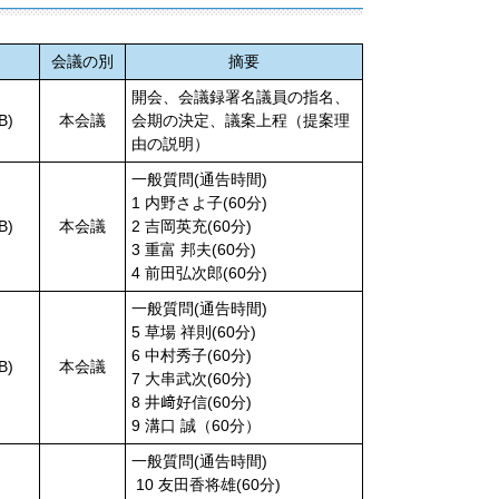
会議の別
摘要
開会、会議録署名議員の指名、
B)
本会議
会期の決定、議案上程（提案理
由の説明）
一般質問(通告時間)
1 内野さよ子(60分)
B)
本会議
2 吉岡英充(60分)
3 重富 邦夫(60分)
4 前田弘次郎(60分)
一般質問(通告時間)
5 草場 祥則(60分)
6 中村秀子(60分)
B)
本会議
7 大串武次(60分)
8 井﨑好信(60分)
9 溝口 誠（60分）
一般質問(通告時間)
10 友田香将雄(60分)