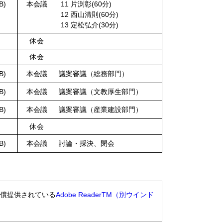
B)
本会議
11 片渕彰(60分)
12 西山清則(60分)
13 定松弘介(30分)
休会
休会
B)
本会議
議案審議（総務部門）
B)
本会議
議案審議（文教厚生部門）
B)
本会議
議案審議（産業建設部門）
休会
B)
本会議
討論・採決、閉会
無償提供されている
Adobe ReaderTM（別ウインド