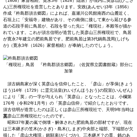
（1608）家督相続、寛永3年（1626）隠居）が境内に英彦山(ひこさ
ん)三所権現社を造営したとあります。安政(あんせい)3年（1856）
作成『杵島郡須古郷図』によれば、嘉瀬川公民館南西の山麓近く、
石垣上に「安福寺」建物があり、その南側に接して東から延びる参
道の石段手前に鳥居が、石段を登った先に「権現社」本殿等が描か
れています。これが須古信明が造営した英彦山三所権現社で、鳥居
が寛永7年建立の肥前鳥居です。肥前鳥居は第3代鍋島茂周(しげち
か)（寛永3年（1626）家督相続）が奉納したのでしょう。
「権現社」鳥居 『杵島郡須古郷図』（佐賀県立図書館蔵）部分に
加筆
須古鍋島家が深く英彦山を信仰したこと、「彦山」が享保(きょう
ほう)14年（1729）に霊元法皇(れいげんほうおう)の院宣(いんぜん)
により「英」の一字が与えられ「英彦山」となったことは、小欄第
176号（令和2年1月号）の「英彦山信仰」で紹介したとおりです。
須古信明が造営したのは正しくは彦山三所権現社で、天明9年当時は
英
彦山三所権現社だったのです。
昭和37年夏の嵐で倒壊・解体された肥前鳥居の部材ですが、現在
は三本継ぎの笠木(かさぎ)・島木(しまぎ)中央部と端部、下端部が欠
損した「彦山大権現」銘額束(がくづか)、三本継ぎ？の貫、銘のあ