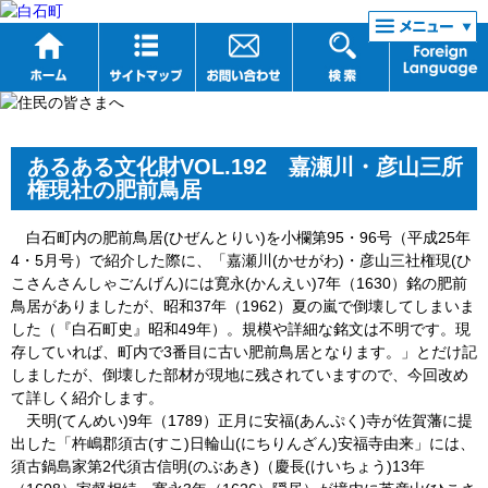
リンク集
あるある文化財VOL.192 嘉瀬川・彦山三所
権現社の肥前鳥居
白石町内の肥前鳥居(ひぜんとりい)を小欄第95・96号（平成25年
4・5月号）で紹介した際に、「嘉瀬川(かせがわ)・彦山三社権現(ひ
こさんさんしゃごんげん)には寛永(かんえい)7年（1630）銘の肥前
鳥居がありましたが、昭和37年（1962）夏の嵐で倒壊してしまいま
した（『白石町史』昭和49年）。規模や詳細な銘文は不明です。現
存していれば、町内で3番目に古い肥前鳥居となります。」とだけ記
しましたが、倒壊した部材が現地に残されていますので、今回改め
て詳しく紹介します。
天明(てんめい)9年（1789）正月に安福(あんぷく)寺が佐賀藩に提
出した「杵嶋郡須古(すこ)日輪山(にちりんざん)安福寺由来」には、
須古鍋島家第2代須古信明(のぶあき)（慶長(けいちょう)13年