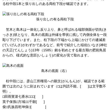
る柱中段1本と張り出しのある両柱下段が確認できます。
張り出しの有る両柱下段
笠木と島木は一体化し反り上り、鼻と呼ばれる端部側面が切先(き
っさき)状となり、島木の底面は外縁を帯状に残して内側全体を一段
彫り下げています。また、柱下段の下端から上端にかけての逓減差
(ていげんさ)がわずかであるなど、前号で紹介した稲佐(いなさ)神社
の天正(てんしょう)13年（1585）銘を初めとする最古期の肥前鳥居
からの、様式的な意匠(いしょう)の変化が見て取れます。
島木の底面（右）
柱中段には、彦山三所権現への願文(がんもん)が、確認できる範
囲では次のように刻まれています（□は判読不能、[ ]は文字数不
明）。
□田雨寳湛七香水□□□[ ]
英子保孫□方域□□千願[ ]
俊□氏族昌乾坤保□[ ]