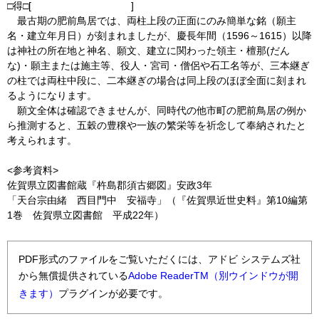
□得□[ ]
最古期の肥前鳥居では、両柱上段の正面にのみ簡単な銘（願主
名・建立年月日）が刻まれましたが、慶長年間（1596～1615）以降
は神社の所在地と神名、願文、建立に関わった領主・檀那(だん
な)・願主または施主等、役人・宮司・僧侶や石工名等が、三本継ぎ
の柱では両柱中段に、二本継ぎの場合は同上段のほぼ全面に刻まれ
るようになります。
願文全体は確認できませんが、同時代の他市町の肥前鳥居の例か
ら推測すると、五穀の豊穣や一族の繁栄等を祈念して奉納されたと
考えられます。
<参考資料>
佐賀県立図書館蔵『杵島郡須古郷図』安政3年
「天台宗由緒 西目門中 安福寺」（『佐賀県近世史料』第10編第
1巻 佐賀県立図書館 平成22年）
PDF形式のファイルをご覧いただくには、アドビ システムズ社
から無償提供されている
Adobe ReaderTM（別ウインドウが開
きます）
プラグインが必要です。