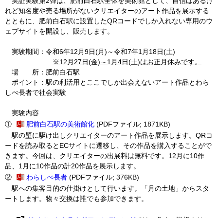
実証実験第2弾は、肥前白石駅全体を美術館として、自信はあるけ
れど知名度や売る場所がないクリエイターのアート作品を展示する
とともに、肥前白石駅に設置したQRコードでしか入れない専用のウ
ェブサイトを開設し、販売します。
実験期間：令和6年12月9日(月)～令和7年1月18日(土)
※12月27日(金)～1月4日(土)はお正月休みです。
場 所：肥前白石駅
ポイント：駅の利活用とここでしか出会えないアート作品とわら
しべ長者で社会実験
実験内容
①
肥前白石駅の美術館化
(PDFファイル; 1871KB)
駅の壁に駆け出しクリエイターのアート作品を展示します。QRコ
ードを読み取るとECサイトに遷移し、その作品を購入することがで
きます。今回は、クリエイターの出展料は無料です。12月に10作
品、1月に10作品の計20作品を展示します。
②
わらしべ長者
(PDFファイル; 376KB)
駅への集客目的の仕掛けとして行います。「月の土地」からスタ
ートします。物々交換は誰でも参加できます。