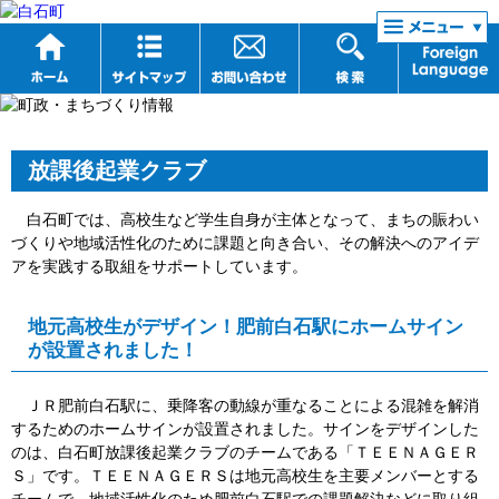
リンク集
放課後起業クラブ
白石町では、高校生など学生自身が主体となって、
まちの賑わい
づくりや地域活性化のために
課題と向き合い、その解決へのアイデ
アを実践する取組をサポートしています。
地元高校生がデザイン！肥前白石駅にホームサイン
が設置されました！
ＪＲ肥前白石駅に、乗降客の動線が重なることによる混雑を解消
するためのホームサインが設置されました。サインをデザインした
のは、白石町放課後起業クラブのチームである「ＴＥＥＮＡＧＥＲ
Ｓ」です。ＴＥＥＮＡＧＥＲＳは地元高校生を主要メンバーとする
チームで、地域活性化のため肥前白石駅での課題解決などに取り組