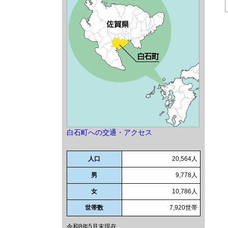
白石町への交通・アクセス
人口
20,564人
男
9,778人
女
10,786人
世帯数
7,920世帯
令和8年5月末現在