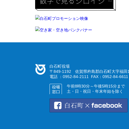
白石町役場
〒849-1192 佐賀県杵島郡白石町大字福田1
電話 ：0952-84-2111 FAX：0952-84-6611
午前8時30分～午後5時15分まで
土・日・祝日・年末年始を除く