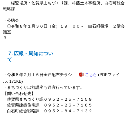
縦覧場所：佐賀県まちづくり課、杵藤土木事務所、白石町総合
戦略課
・公聴会
〇令和８年１月３０日（金）１９：００～
白石町
役場 ２階会
議室
３
７.広報・周知につい
・令和８年２月１６日全戸配布チラシ
こちら
(PDFファイ
ル; 171KB)
・まちづくり出前講座も適宜行っています。
【問い合わせ先】
佐賀県まちづくり課０９５２－２５－７１５９
佐賀県建築住宅課 ０９５２－２５－７１６５
白石町総合戦略課 ０９５２－８４－７１３２