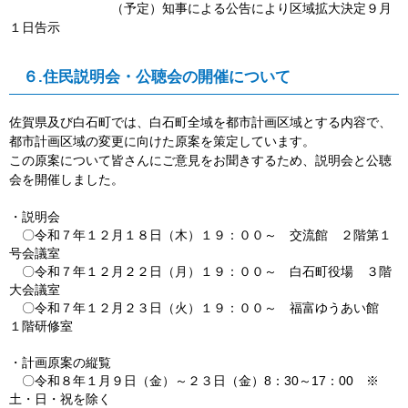
（予定）知事による公告により区域拡大決定
９月
１日告示
６.住民説明会・公聴会の開催について
佐賀県及び
白石町では、白石町全域を都市計画区域とする内容で、
都市計画区域の変更に向けた原案を策定しています。
この原案について皆さんにご意見をお聞きするため、説明会と公聴
会を開催しました。
・説明会
〇令和７年１２月１８日（木）１９：００～ 交流館 ２階第１
号会議室
〇令和７年１２月２２日（月）１９：００～ 白石町役場 ３階
大会議室
〇令和７年１２月２３日（火）１９：００～ 福富ゆうあい館
１階研修室
・計画原案の縦覧
〇令和８年１月９日（金）～２３日（金）
8
：
30
～
17
：
00
※
土・日・祝を除く