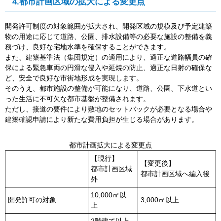
4.都市計画区域の拡大による変更点
開発許可制度の対象範囲が拡大され、開発区域の規模及び予定建築
物の用途に応じて道路、公園、排水設備等の必要な施設の整備を義
務づけ、良好な宅地水準を確保することができます。
また、建築基準法（集団規定）の適用により、適正な道路幅員の確
保による緊急車両の円滑な侵入や延焼の防止、適正な日射の確保な
ど、安全で良好な市街地形成を実現します。
そのうえ、都市施設の整備が可能になり、道路、公園、下水道とい
った生活に不可欠な都市基盤が整備されます。
ただし、接道の要件により敷地のセットバックが必要となる場合や
建築確認申請により新たな費用負担が生じる場合があります。
都市計画拡大による変更点
【現行】
【変更後】
都市計画区域
都市計画区域へ編入後
外
10,000㎡以
開発許可の対象
3,000㎡以上
上
2階建て以上