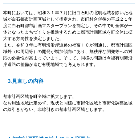
本町においては、昭和３１年７月に旧白石町の北明地域を除いた地
域が白石都市計画区域として指定され、市町村合併後の平成２１年
度に白石町都市計画マスタープランを制定し、その中で町全体が一
体となったまちづくりを推進するために都市計画区域を町全体に拡
大する方向性を決定しました。
また、令和３年に有明海沿岸道路の福富ＩＣが開通し、都市計画区
域外（IC周辺等）の開発が増加傾向にあり、無秩序な開発等への対
応の必要性が高まっています。そして、同様の問題は今後有明海沿
岸道路の整備が進む有明地域でも考えられます。
3.見直しの内容
都市計画区域を町全域に拡大します。
なお用途地域は定めず、現状と同様に市街化区域と市街化調整区域
の線引きがない、非線引きの都市計画区域とします。