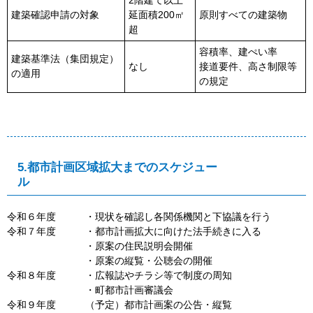
建築確認申請の対象
延面積200㎡
原則すべての建築物
超
容積率、建ぺい率
建築基準法（集団規定）
なし
接道要件、高さ制限等
の適用
の規定
5.都市計画区域拡大までのスケジュー
令和６年度 ・現状を確認し各関係機関と下協議を行う
令和７年度 ・都市計画拡大に向けた法手続きに入る
・原案の住民説明会開催
・原案の縦覧・公聴会の開催
令和８年度 ・広報誌やチラシ等で制度の周知
・町都市計画審議会
令和９年度 （予定）都市計画案の公告・縦覧