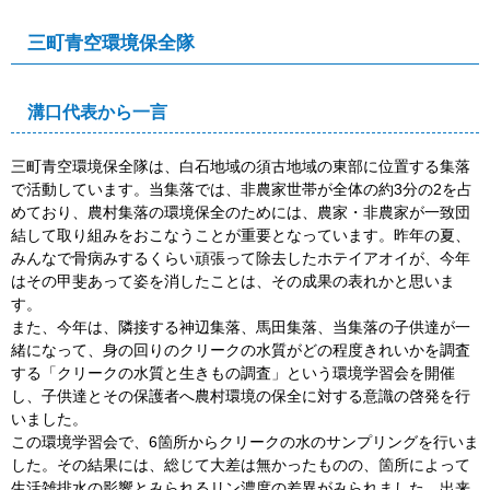
三町青空環境保全隊
溝口代表から一言
三町青空環境保全隊は、白石地域の須古地域の東部に位置する集落
で活動しています。当集落では、非農家世帯が全体の約3分の2を占
めており、農村集落の環境保全のためには、農家・非農家が一致団
結して取り組みをおこなうことが重要となっています。昨年の夏、
みんなで骨病みするくらい頑張って除去したホテイアオイが、今年
はその甲斐あって姿を消したことは、その成果の表れかと思いま
す。
また、今年は、隣接する神辺集落、馬田集落、当集落の子供達が一
緒になって、身の回りのクリークの水質がどの程度きれいかを調査
する「クリークの水質と生きもの調査」という環境学習会を開催
し、子供達とその保護者へ農村環境の保全に対する意識の啓発を行
いました。
この環境学習会で、6箇所からクリークの水のサンプリングを行いま
した。その結果には、総じて大差は無かったものの、箇所によって
生活雑排水の影響とみられるリン濃度の差異がみられました。出来