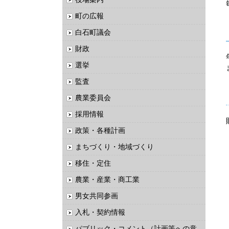
町の広報
白石町議会
財政
選挙
監査
農業委員会
採用情報
政策・各種計画
まちづくり・地域づくり
移住・定住
農業・産業・商工業
男女共同参画
入札・契約情報
パブリック・コメント（計画等への意