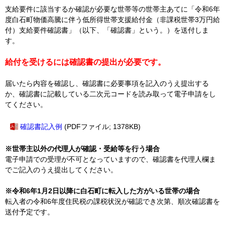
支給要件に該当するか確認が必要な世帯等の世帯主あてに「令和6年
度白石町物価高騰に伴う低所得世帯支援給付金（非課税世帯3万円給
付）支給要件確認書」（以下、「確認書」という。）を送付しま
す。
給付を受けるには確認書の提出が必要です。
届いたら内容を確認し、確認書に必要事項を記入のうえ提出する
か、確認書に記載している二次元コードを読み取って電子申請をし
てください。
確認書記入例
(PDFファイル; 1378KB)
※世帯主以外の代理人が確認・受給等を行う場合
電子申請での受理が不可となっていますので、確認書を代理人欄ま
でご記入のうえ提出してください。
※令和6年1月2日以降に白石町に転入した方がいる世帯の場合
転入者の令和6年度住民税の課税状況が確認でき次第、順次確認書を
送付予定です。