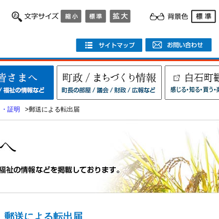
出・証明
>郵送による転出届
郵送による転出届