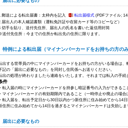
届出に必要なもの
1.郵送による転出届書：太枠内を記入
転出届様式
(PDFファイル; 14
2.届出人の本人確認書類（運転免許証や在留カード等のコピーなど）
3.切手を貼り、送付先住所、届出人の氏名を書いた返信用封筒
※送付先住所：今までの住所か転出先の住所に限ります。
特例による転出届（マイナンバーカードをお持ちの方の
転出する世帯員の中にマイナンバーカードをお持ちの方がいる場合は、
下記の「届出に必要なもの」を同封し住民係へお送りください。
転出の処理が終わりましたら連絡をいたします。
それまでは転入の手続
条件
・転入届の時にマイナンバーカードを持参し暗証番号の入力ができるこ
・マイナンバーカードの有効期限内であること（一時停止や廃止の場合
・転入届を、転出予定日から
30
日以内かつ新住所に住み始めてから
14
日
新住所に住み始めてから
14
日を過ぎるとマイナンバーカードは失効しま
届出に必要なもの