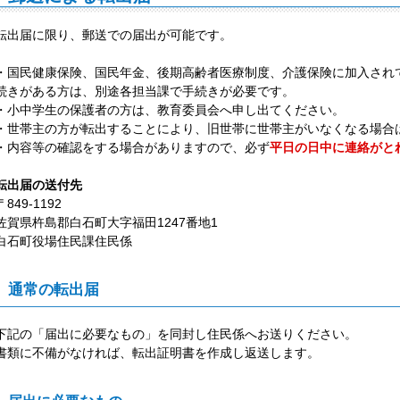
転出届に限り、郵送での届出が可能です。
・国民健康保険、国民年金、後期高齢者医療制度、介護保険に加入され
続きがある方は、別途各担当課で手続きが必要です。
・小中学生の保護者の方は、教育委員会へ申し出てください。
・世帯主の方が転出することにより、旧世帯に世帯主がいなくなる場合
・内容等の確認をする場合がありますので、必ず
平日の日中に連絡がと
転出届の送付先
〒849-1192
佐賀県杵島郡白石町大字福田1247番地1
白石町役場住民課住民係
通常の転出届
下記の「届出に必要なもの」を同封し住民係へお送りください。
書類に不備がなければ、転出証明書を作成し返送します。