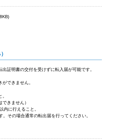
8KB)
み）
転出証明書の交付を受けずに転入届が可能です。
きができません。
と。
はできません）
以内に行えること。
す。その場合通常の転出届を行ってください。