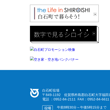
白石町役場
〒849-1192 佐賀県杵島郡白石町大字福田1
電話 ：0952-84-2111 FAX：0952-84-6611
午前8時30分～午後5時15分まで