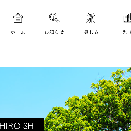
このページの本文へ移動
 SHIROISHI