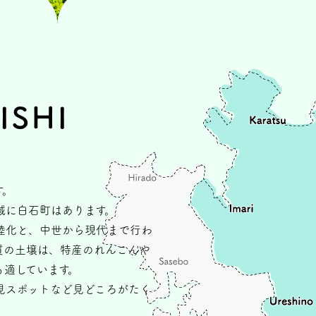
ISHI
す。
域に白石町はあります。
陸化と、中世から現代まで行わ
質の土壌は、特産のれんこんや
も適しています。
見スポットなど見どころがたく