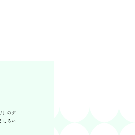
ガ』のデ
 しろい