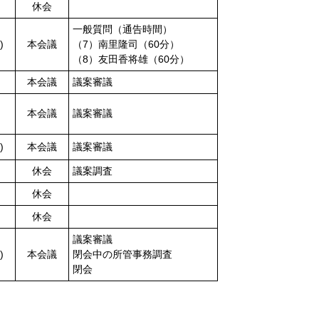
休会
一般質問（通告時間）
)
本会議
（7）南里隆司（60分）
（8）友田香将雄（60分）
本会議
議案審議
本会議
議案審議
)
本会議
議案審議
休会
議案調査
休会
休会
議案審議
)
本会議
閉会中の所管事務調査
閉会