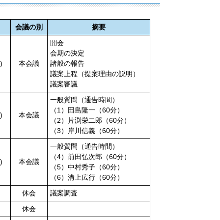
会議の別
摘要
開会
会期の決定
)
本会議
諸般の報告
議案上程（提案理由の説明）
議案審議
一般質問（通告時間）
（1）田島隆一（60分）
)
本会議
（2）片渕栄二郎（60分）
（3）岸川信義（60分）
一般質問（通告時間）
（4）前田弘次郎（60分）
)
本会議
（5）中村秀子（60分）
（6）溝上広行（60分）
休会
議案調査
休会