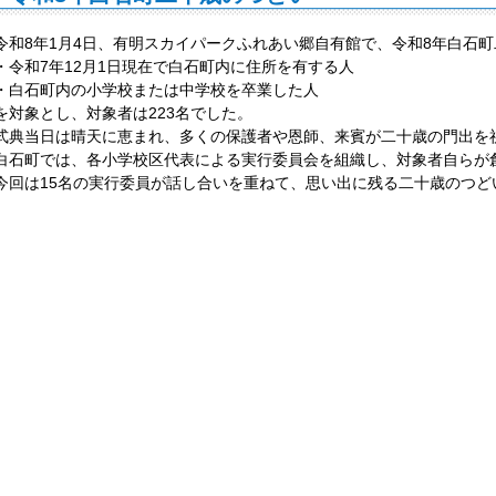
令和8年1月4日、有明スカイパークふれあい郷自有館で、令和8年白石
・令和7年12月1日現在で白石町内に住所を有する人
・白石町内の小学校または中学校を卒業した人
を対象とし、対象者は223名でした。
式典当日は晴天に恵まれ、多くの保護者や恩師、来賓が二十歳の門出を
白石町では、各小学校区代表による実行委員会を組織し、対象者自らが
今回は15名の実行委員が話し合いを重ねて、思い出に残る二十歳のつど