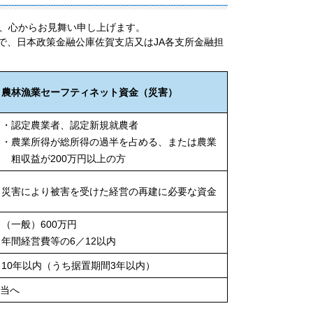
し、心からお見舞い申し上げます。
で、日本政策金融公庫佐賀支店又はJA各支所金融担
農林漁業セーフティネット資金（災害）
・認定農業者、認定新規就農者
・農業所得が総所得の過半を占める、または農業
粗収益が
200
万円以上の方
災害により被害を受けた経営の再建に必要な資金
（一般）
600
万円
年間経営費等の
6
／
12
以内
10年以内（うち据置期間
3
年以内）
担当へ