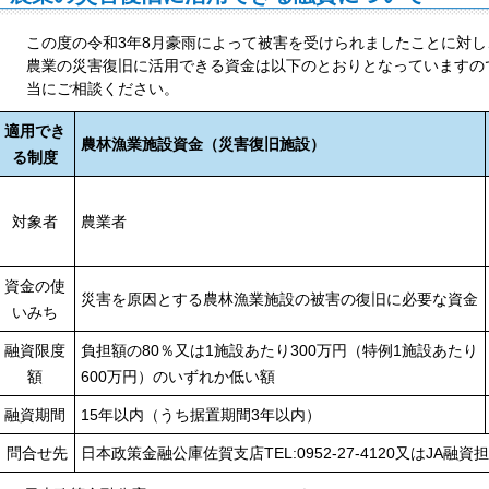
この度の令和3年8月豪雨によって被害を受けられましたことに対
農業の災害復旧に活用できる資金は以下のとおりとなっていますの
当にご相談ください。
適用でき
農林漁業施設資金（災害復旧施設）
る制度
対象者
農業者
資金の使
災害を原因とする農林漁業施設の被害の復旧に必要な資金
いみち
融資限度
負担額の
80
％又は
1
施設あたり
300
万円（特例
1
施設あたり
額
600
万円）のいずれか低い額
融資期間
15年以内（うち据置期間
3
年以内）
問合せ先
日本政策金融公庫佐賀支店
TEL:0952-27-4120
又はJA融資