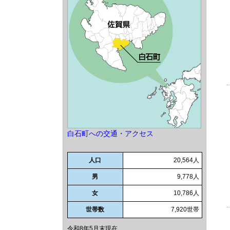
白石町への交通・アクセス
人口
20,564人
男
9,778人
女
10,786人
世帯数
7,920世帯
令和8年5月末現在