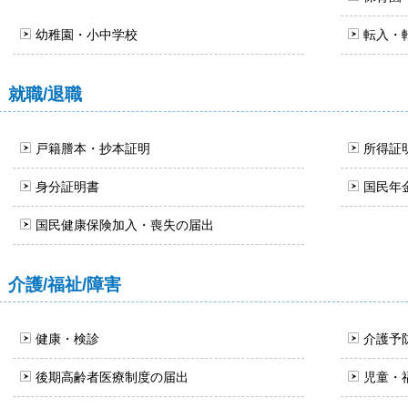
幼稚園・小中学校
転入・
就職/退職
戸籍謄本・抄本証明
所得証
身分証明書
国民年
国民健康保険加入・喪失の届出
介護/福祉/障害
健康・検診
介護予
後期高齢者医療制度の届出
児童・