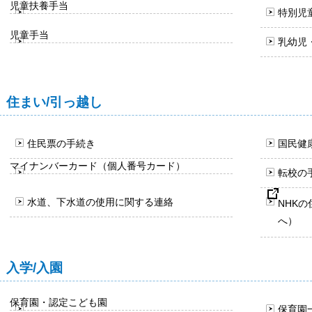
児童扶養手当
特別児
児童手当
乳幼児
住まい/引っ越し
住民票の手続き
国民健
マイナンバーカード（個人番号カード）
転校の
水道、下水道の使用に関する連絡
NHK
へ）
入学/入園
保育園・認定こども園
保育園