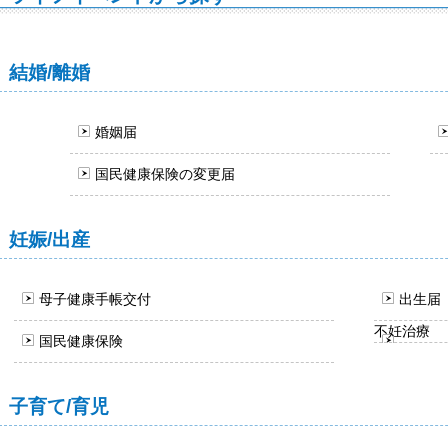
結婚/離婚
婚姻届
国民健康保険の変更届
妊娠/出産
母子健康手帳交付
出生届
不妊治療
国民健康保険
子育て/育児