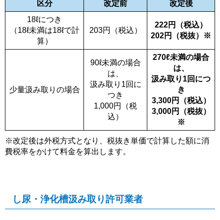
区分
改定前
改定後
18ℓにつき
222円（税込）
（18ℓ未満は18ℓで計
203円（税込）
202円（税抜）※
算）
270ℓ未満の場合
90ℓ未満の場合
は、
は、
汲み取り1回につ
汲み取り1回に
少量汲み取りの場合
き
つき
3,300円（税込）
1,000円（税
3,000円（税抜）
込）
※
※改定後は外税方式となり、税抜き単価で計算した額に消
費税率をかけて料金を算出します。
し尿・浄化槽汲み取り許可業者