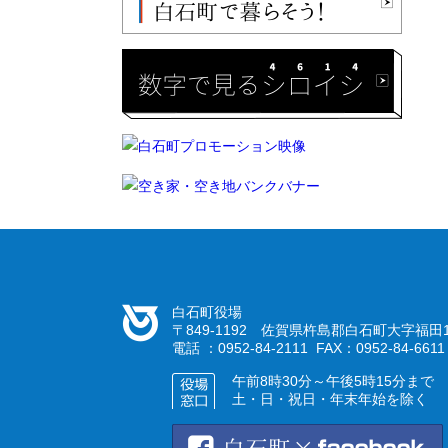
白石町役場
〒849-1192 佐賀県杵島郡白石町大字福田1
電話 ：0952-84-2111 FAX：0952-84-6611
午前8時30分～午後5時15分まで
土・日・祝日・年末年始を除く