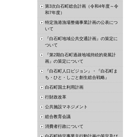
第3次白石町総合計画（令和4年度～令
和7年度）
特定漁港漁場整備事業計画の公表につ
いて
『白石町地域公共交通計画』の策定に
ついて
『第2期白石町過疎地域持続的発展計
画』の策定について
『白石町人口ビジョン』・『白石町ま
ち・ひと・しごと創生総合戦略』
白石町国土利用計画
行財政改革
公共施設マネジメント
総合教育会議
消費者行政について
白石町特定事業主行動計画の策定及び