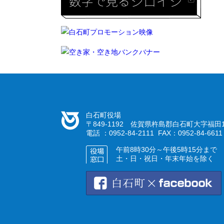
白石町役場
〒849-1192 佐賀県杵島郡白石町大字福田1
電話 ：0952-84-2111 FAX：0952-84-6611
午前8時30分～午後5時15分まで
土・日・祝日・年末年始を除く