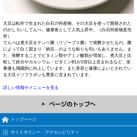
大豆は転作で生まれた白石の特産物。その大豆を使って開発された
のがしろいしてんぺ。健康食として人気上昇中。（白石特産物直売
所）
てんぺは煮大豆をテンペ菌（リゾーブス菌）で発酵させたもの。菌
によって白く固まり「納豆」のような粘りも匂いもありません。ま
た、発酵することでビタミン類やアミノ酸類が増加し、煮大豆と比
較して鉄分やカルシウム・ビタミンB1が2倍以上含まれるなど、栄
養価も飛躍的に向上しています。また美容と健康によいとされてい
る大豆イソフラボンも豊富に含まれています。
詳しい情報やメニューを見る
トップページ
サイトポリシー・アクセシビリティ