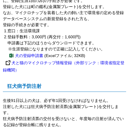
に、登録(生涯1回のみ)の手続きが必要です。
登録した犬には町の鑑札(金属製プレート)を交付します。
なお、マイクロチップを装着した犬の飼い主で環境省の定める登録
データベースシステムの新規登録をされた方も、
登録の手続きが必要です。
1.窓口：生活環境課
2.登録手数料：3,000円 (再交付：1,600円)
申請書は下記のほうからダウンロードできます。
※生涯登録になりますので正確に記入してください。
犬の登録申請書
(Excelファイル; 32KB)
犬と猫のマイクロチップ情報登録（外部リンク：環境省指定登
録機関）
狂犬病予防注射
生後91日以上の犬は、必ず年1回受けなければなりません。
注射した犬には狂犬病予防注射済票(金属製プレート)を交付しま
す。
狂犬病予防注射済票の交付を受けないと、年度毎の注射が済んでい
る記録が登録台帳に残りません。