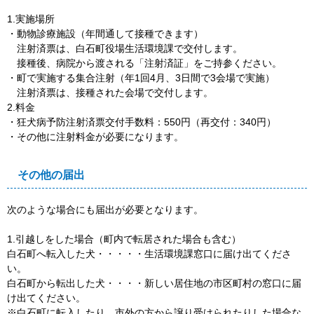
1.実施場所
・動物診療施設（年間通して接種できます）
注射済票は、白石町役場生活環境課で交付します。
接種後、病院から渡される「注射済証」をご持参ください。
・町で実施する集合注射（年1回4月、3日間で3会場で実施）
注射済票は、接種された会場で交付します。
2.料金
・狂犬病予防注射済票交付手数料：550円（再交付：340円）
・その他に注射料金が必要になります。
その他の届出
次のような場合にも届出が必要となります。
1.引越しをした場合（町内で転居された場合も含む）
白石町へ転入した犬・・・・・生活環境課窓口に届け出てくださ
い。
白石町から転出した犬・・・・新しい居住地の市区町村の窓口に届
け出てください。
※白石町に転入したり、市外の方から譲り受けられたりした場合な