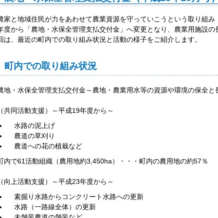
農家と地域住民が力をあわせて農業資源を守っていこうという取り組み
年度から「農地・水保全管理支払交付金」へ変更となり、農業用施設の
回は、最近の町内での取り組み状況と活動の様子をご紹介します。
町内での取り組み状況
農地・水保全管理支払交付金～農地・農業用水等の資源や環境の保全と
（共同活動支援）～平成19年度から～
水路の泥上げ
農道の草刈り
農道への花の植栽など
町内で61活動組織（農用地約3,450ha）・・・町内の農用地の約57％
（向上活動支援）～平成23年度から～
素掘り水路からコンクリート水路への更新
水路（一路線全体）の更新
未舗装農道の舗装など