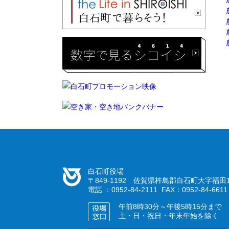
白石町役場
〒849-1192 佐賀県杵島郡白石町大字福田1
電話 ：0952-84-2111 FAX：0952-84-6611
午前8時30分～午後5時15分まで
土・日・祝日・年末年始を除く