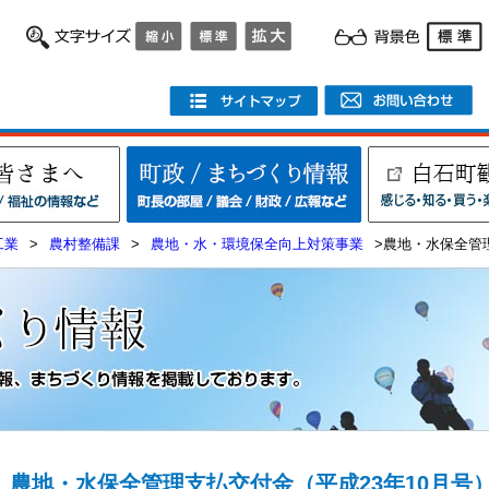
工業
>
農村整備課
>
農地・水・環境保全向上対策事業
>農地・水保全管
農地・水保全管理支払交付金（平成23年10月号