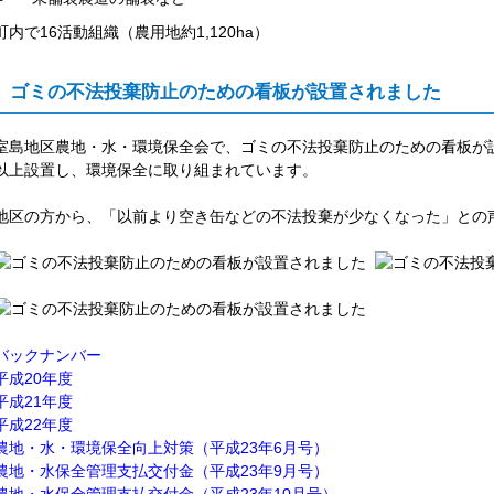
町内で16活動組織（農用地約1,120ha）
ゴミの不法投棄防止のための看板が設置されました
室島地区農地・水・環境保全会で、ゴミの不法投棄防止のための看板が
以上設置し、環境保全に取り組まれています。
地区の方から、「以前より空き缶などの不法投棄が少なくなった」との
バックナンバー
平成20年度
平成21年度
平成22年度
農地・水・環境保全向上対策（平成23年6月号）
農地・水保全管理支払交付金（平成23年9月号）