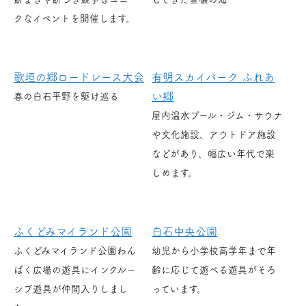
クなイベントを開催します。
歌垣の郷ロードレース大会
有明スカイパーク ふれあ
い郷
春の白石平野を駆け巡る
屋内温水プール・ジム・サウナ
や文化施設、アウトドア施設
などがあり、幅広い年代で楽
しめます。
ふくどみマイランド公園
白石中央公園
ふくどみマイランド公園わん
幼児から小学校高学年まで年
ぱく広場の遊具にインクルー
齢に応じて遊べる遊具がそろ
シブ遊具が仲間入りしまし
っています。