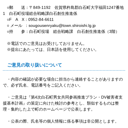
○郵 送：〒849-1192 佐賀県杵島郡白石町大字福田1247番地
1 白石町役場総合戦略課白石創生推進係
○F A X：0952-84-6611
○ メール ：sougousenryaku@town.shiroishi.lg.jp
○持 参：白石町役場 総合戦略課 白石創生推進係（3階）
※電話でのご意見はお受けしておりません。
※提出にあたっては、日本語を使用してください。
ご意見の取り扱いについて
・内容の確認が必要な場合に担当から連絡することがありますの
で、必ず氏名、電話番号をご記入ください。
・ご意見は『第4次白石町男女共同参画推進プラン・DV被害者支
援基本計画』の策定に向けた検討の参考とし、類似するものは整
理・集約した上で町のホームページで公表します。
・公表の際、氏名等の個人情報に係る事項は非公開とします。