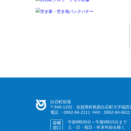
白石町役場
〒849-1192 佐賀県杵島郡白石町大字福田1
電話 ：0952-84-2111 FAX：0952-84-6611
午前8時30分～午後5時15分まで
土・日・祝日・年末年始を除く