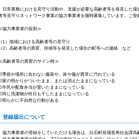
日常業務における見守り活動や、支援が必要な高齢者等を発見した場
者等見守りネットワーク事業の協力事業者を随時募集しています。ご登
≪協力事業者の役割≫
（1）地域における高齢者等の見守り
（2）高齢者等の異変、徘徊等を発見した場合の町等への連絡 など
≪高齢者等の異変のサイン例≫
☑季節や場所に合わない服装や、体や服が異常に汚れている
☑家の明かりがついたまま、または消えたままになっている
☑牛乳や配食弁当が置いたままになっている
☑同じ洗濯物が何日も干したままになっている
☑明らかに不自然な行動がある
登録届出について
協力事業者の登録をしていただける場合は、白石町役場長寿社会課高