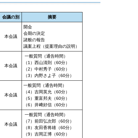
会議の別
摘要
開会
会期の決定
本会議
諸般の報告
議案上程（提案理由の説明）
一般質問（通告時間）
（1）西山清則（60分）
本会議
（2）中村秀子（60分）
（3）内野さよ子（60分）
一般質問（通告時間）
（4）吉岡英允（60分）
本会議
（5）重富邦夫（60分）
（6）井﨑好信（60分）
一般質問（通告時間）
（7）前田弘次郎（60分）
本会議
（8）友田香将雄（60分）
（9）吉岡正博（60分）