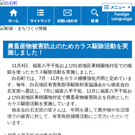
リンク集
農畜産物被害防止のためカラス駆除活動を実
施しました！
11
月4日、福富八平干拓および白岩地区果樹園地付近での猟
銃を使ったカラス駆除活動を実施しました。
白石町では、7月・11月をカラス捕獲強化月間と定めていま
す。毎年、白石地区有害鳥獣等駆除対策協議会から猟友会白
石支部へ委託し、7月に福富八平干拓、11月に福富八平干拓お
よび白岩地区果樹園地付近で農畜産物被害防止を目的とした
カラス駆除活動を実施しています。
猟友会白石支部の皆さんは、年間を通して農作物や生活環
境での被害に対して、有害鳥獣捕獲活動にご尽力いただいて
います。