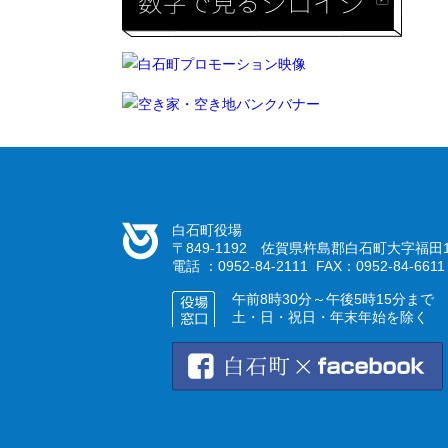
白石町役場
〒849-1192 佐賀県杵島郡白石町大字福田1
電話 ：0952-84-2111 FAX：0952-84-6611
午前8時30分～午後5時15分まで
土・日・祝日・年末年始を除く