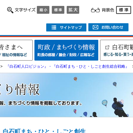
>
『白石町人口ビジョン』・『白石町まち・ひと・しごと創生総合戦略』
白石町まち・ひと・しごと創生