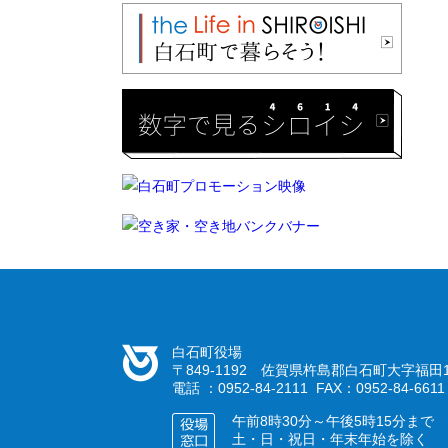
白石町役場
〒849-1192 佐賀県杵島郡白石町大字福田1
電話 ：0952-84-2111 FAX：0952-84-6611
午前8時30分～午後5時15分まで
土・日・祝日・年末年始を除く