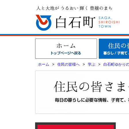
ホーム
>
住民の皆様へ
>
学ぶ
>
白石町ゆかり