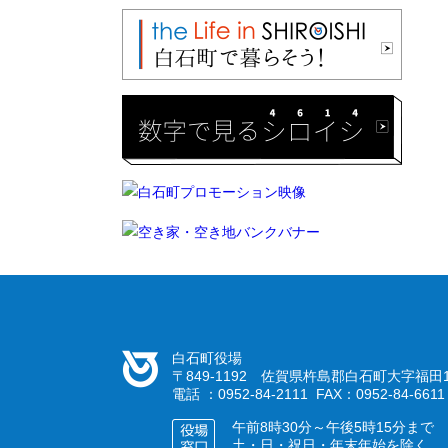
白石町役場
〒849-1192 佐賀県杵島郡白石町大字福田1
電話 ：0952-84-2111 FAX：0952-84-6611
午前8時30分～午後5時15分まで
土・日・祝日・年末年始を除く