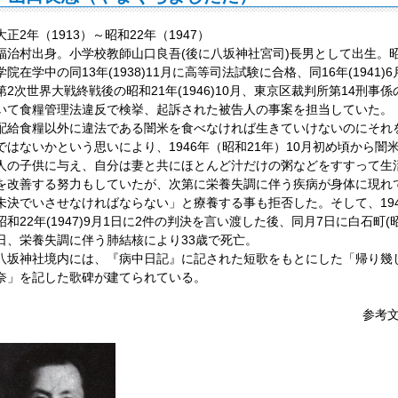
大正2年（1913）～昭和22年（1947）
福治村出身。小学校教師山口良吾(後に八坂神社宮司)長男として出生。昭和
学院在学中の同13年(1938)11月に高等司法試験に合格、同16年(1941
第2次世界大戦終戦後の昭和21年(1946)10月、東京区裁判所第14
いて食糧管理法違反で検挙、起訴された被告人の事案を担当していた。
配給食糧以外に違法である闇米を食べなければ生きていけないのにそれ
ではないかという思いにより、1946年（昭和21年）10月初め頃から
人の子供に与え、自分は妻と共にほとんど汁だけの粥などをすすって生
を改善する努力もしていたが、次第に栄養失調に伴う疾病が身体に現れて
未決でいさせなければならない」と療養する事も拒否した。そして、194
昭和22年(1947)9月1日に2件の判決を言い渡した後、同月7日に白石町(
日、栄養失調に伴う肺結核により33歳で死亡。
八坂神社境内には、『病中日記』に記された短歌をもとにした「帰り幾
奈」を記した歌碑が建てられている。
参考