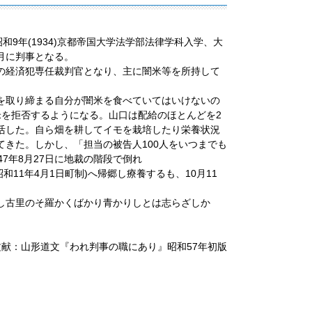
9年(1934)京都帝国大学法学部法律学科入学、大
)6月に判事となる。
刑事係の経済犯専任裁判官となり、主に闇米等を所持して
を取り締まる自分が闇米を食べていてはいけないの
闇米を拒否するようになる。山口は配給のほとんどを2
活した。自ら畑を耕してイモを栽培したり栄養状況
きた。しかし、「担当の被告人100人をいつまでも
7年8月27日に地裁の階段で倒れ
昭和11年4月1日町制)へ帰郷し療養するも、10月11
し古里のそ羅かくばかり青かりしとは志らざしか
文献：山形道文『われ判事の職にあり』昭和57年初版