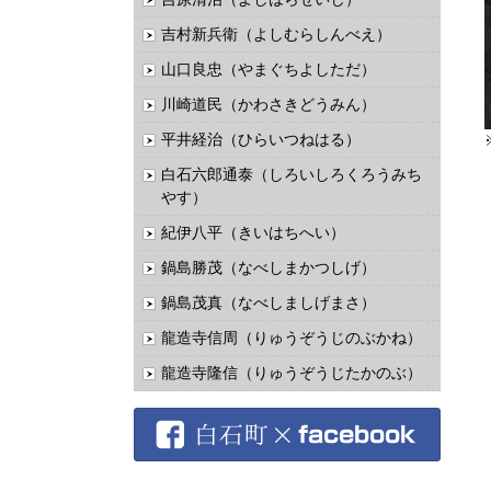
吉村新兵衛（よしむらしんべえ）
山口良忠（やまぐちよしただ）
川崎道民（かわさきどうみん）
平井経治（ひらいつねはる）
白石六郎通泰（しろいしろくろうみち
やす）
紀伊八平（きいはちへい）
鍋島勝茂（なべしまかつしげ）
鍋島茂真（なべしましげまさ）
龍造寺信周（りゅうぞうじのぶかね）
龍造寺隆信（りゅうぞうじたかのぶ）