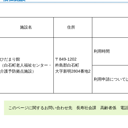
施設名
住所
利用
利用時間
ひだまり館
〒849-1202
（白石町老人福祉センター・
杵島郡白石町
介護予防拠点施設）
大字新明2804番地2
利用申請について
このページに関するお問い合わせ先 長寿社会課 高齢者係 電話（直通