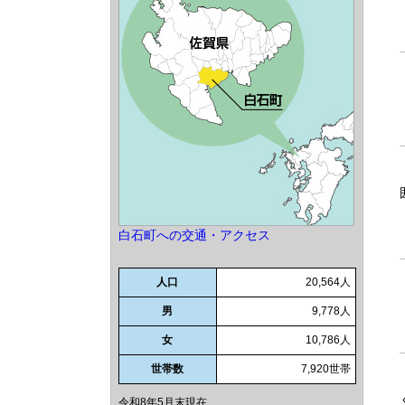
白石町への交通・アクセス
人口
20,564人
男
9,778人
女
10,786人
世帯数
7,920世帯
令和8年5月末現在