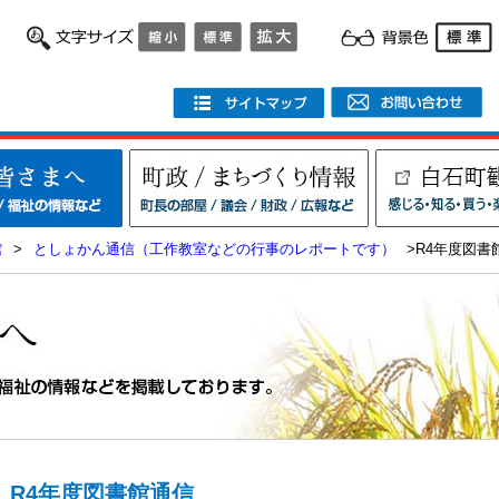
館
>
としょかん通信（工作教室などの行事のレポートです）
>R4年度図書
R4年度図書館通信