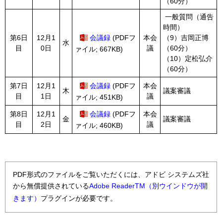
（60分）
一般質問（通告
時間）
第6日
12月1
会議録
(PDFフ
本会
（9）吉岡正博
水
目
0日
議
（60分）
ァイル; 667KB)
（10）定松弘介
（60分）
第7日
12月1
会議録
(PDFフ
本会
木
議案審議
目
1日
議
ァイル; 451KB)
第8日
12月1
会議録
(PDFフ
本会
金
議案審議
目
2日
議
ァイル; 460KB)
PDF形式のファイルをご覧いただくには、アドビ システムズ社
から無償提供されている
Adobe ReaderTM（別ウインドウが開
きます）
プラグインが必要です。