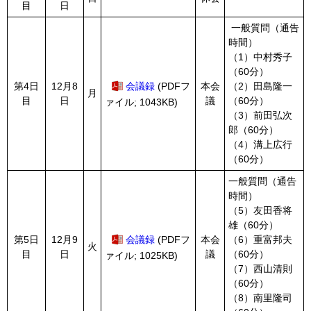
目
日
一般質問（通告
時間）
（1）中村秀子
（60分）
第4日
12月8
会議録
(PDFフ
本会
（2）田島隆一
月
目
日
議
（60分）
ァイル; 1043KB)
（3）
前田弘次
郎
（60分）
（4）溝上広行
（60分）
一般質問（通告
時間）
（5）
友田香将
雄
（60分）
第5日
12月9
会議録
(PDFフ
本会
（6）重富邦夫
火
目
日
議
（60分）
ァイル; 1025KB)
（7）西山清則
（60分）
（8）南里隆司