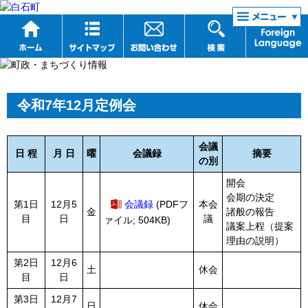
リンク集
令和7年12月定例会
会議
日 程
月 日
曜
会議録
摘要
の別
開会
会期の決定
第1日
12月5
会議録
(PDFフ
本会
金
諸般の報告
目
日
議
ァイル; 504KB)
議案上程（提案
理由の説明）
第2日
12月6
土
休会
目
日
第3日
12月7
日
休会