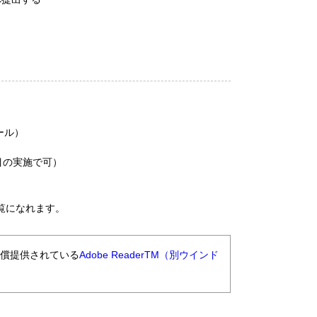
ール）
目の実施で可）
覧になれます。
無償提供されている
Adobe ReaderTM（別ウインド