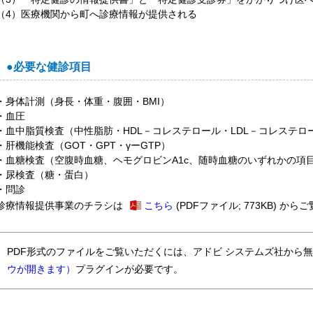
（4）医療機関から町へ診療情報が提供される
●必要な健診項目
・身体計測（身長・体重・腹囲・BMI）
・血圧
・血中脂質検査（中性脂肪・HDL－コレステロール・LDL－コレステロ
・肝機能検査（GOT・GPT・γーGTP）
・血糖検査（空腹時血糖、ヘモグロビンA1c、随時血糖のいずれかの項
・尿検査（糖・蛋白）
・問診
診療情報提供事業のチラシは
こちら
(PDFファイル; 773KB)
からご
PDF形式のファイルをご覧いただくには、アドビ システムズ社から
ウが開きます）
プラグインが必要です。