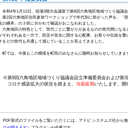
令和4年1月12日、役場3階大会議室で第8回六角地区地域づくり協議
第2回六角地区住民参加ワークショップで年代別に挙がった声を、「防
化の継承」の３班に分かれて確認がおこなわれました。
六角地区の特色として、世代ごとに繋がりがあるものの世代間になる
がそれぞれある一方で、防災や安全に関する心配事、お祭りや伝統を繋
さをどの世代も共通して感じていることが見えてきました。
町では、今後もこの模様を町民のみなさんに随時お知らせしていきま
※第9回六角地区地域づくり協議会設立準備委員会および第3
コロナ感染拡大の状況を踏まえ、
当面延期
いたします。
開
PDF形式のファイルをご覧いただくには、アドビ システムズ社から
ウが開きます）
プラグインが必要です。