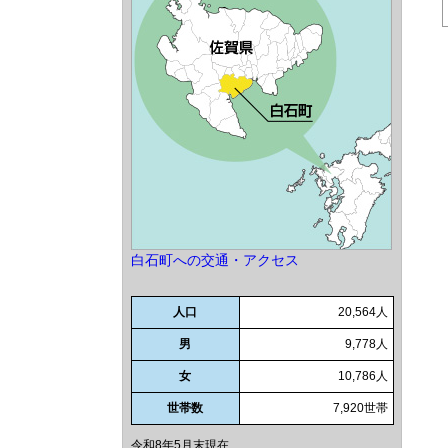
白石町への交通・アクセス
人口
20,564人
男
9,778人
女
10,786人
世帯数
7,920世帯
令和8年5月末現在