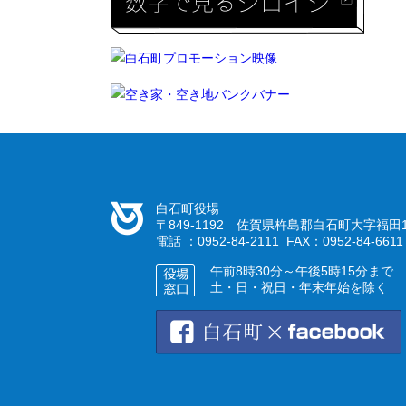
白石町役場
〒849-1192 佐賀県杵島郡白石町大字福田1
電話 ：0952-84-2111 FAX：0952-84-6611
午前8時30分～午後5時15分まで
土・日・祝日・年末年始を除く