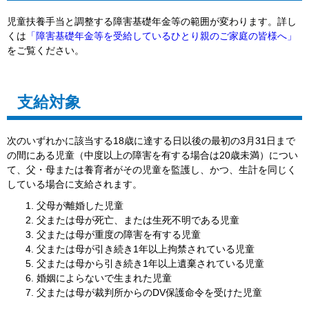
児童扶養手当と調整する障害基礎年金等の範囲が変わります。詳し
くは
「障害基礎年金等を受給しているひとり親のご家庭の皆様へ」
をご覧ください。
支給対象
次のいずれかに該当する18歳に達する日以後の最初の3月31日まで
の間にある児童（中度以上の障害を有する場合は20歳未満）につい
て、父・母または養育者がその児童を監護し、かつ、生計を同じく
している場合に支給されます。
父母が離婚した児童
父または母が死亡、または生死不明である児童
父または母が重度の障害を有する児童
父または母が引き続き1年以上拘禁されている児童
父または母から引き続き1年以上遺棄されている児童
婚姻によらないで生まれた児童
父または母が裁判所からのDV保護命令を受けた児童