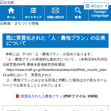
リンク集
既に実質化された「人・農地プラン」の公表
について
本町には、9つの「人・農地プラン」が定めてあります。
「人・農地プランの具体的な進め方について」（令和元年6月26日
元経営第494号 農林水産省経営局長通知
https://www.maff.go.jp/i/keiei/koukai/attach/pdf/hito_nouchi_plan-
14.pdf)において、実質化された
人・農地プランとみなせる区域と判断した場合はその旨をホーム
ページで公表することとされています。
実質化された人農地プラン
(PDFファイル; 23KB)