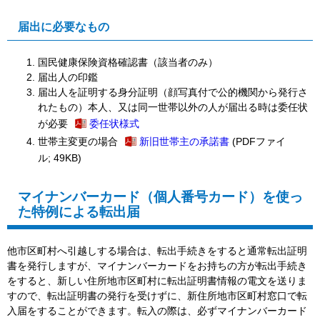
届出に必要なもの
国民健康保険資格確認書（該当者のみ）
届出人の印鑑
届出人を証明する身分証明（顔写真付で公的機関から発行さ
れたもの）
本人、又は同一世帯以外の人が届出る時は委任状
が必要
委任状様式
世帯主変更の場合
新旧世帯主の承諾書
(PDFファイ
ル; 49KB)
マイナンバーカード（個人番号カード）を使っ
た特例による転出届
他市区町村へ引越しする場合は、転出手続きをすると通常転出証明
書を発行しますが、マイナンバーカードをお持ちの方が転出手続き
をすると、新しい住所地市区町村に転出証明書情報の電文を送りま
すので、転出証明書の発行を受けずに、新住所地市区町村窓口で転
入届をすることができます。転入の際は、必ずマイナンバーカード