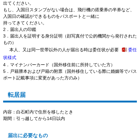
出てください。
もし、入国日スタンプがない場合は、飛行機の搭乗券の半券など、
入国日の確認ができるものをパスポートと一緒に
持ってきてください。
2．
届出人の印鑑
3．届出人を証明する身分証明（顔写真付で公的機関から発行された
もの）
本人、又は同一世帯以外の人が届出る時は
委任状が必要
委任
状様式
4．マイナンバーカード（国外移住前に所持していた方）
5．戸籍謄本および戸籍の附票（国外移住している際に婚姻等でパス
ポート記載事項に変更があった方のみ）
転居届
内容：白石町内で住所を移したとき
期間：引っ越してから14日以内
届出に必要なもの