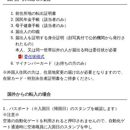
前住所地の転出証明書
国民年金手帳（該当者のみ）
母子健康手帳（該当者のみ）
届出人の印鑑
届出人を証明する身分証明（顔写真付で公的機関から発行さ
れたもの）
本人、又は同一世帯以外の人が届出る時は
委任状が必要
委任状様式
マイナンバーカード（お持ちの方のみ）
※外国人住民の方は、住居地変更の届け出が必要となりますので、
在留カード・特別永住者証明書をご持参ください。
国外からの転入の場合
1．パスポート（※入国日（帰国日）のスタンプを確認します）
※注意※
空港の自動化ゲートを利用されると押印されませんので、自動化ゲ
ート通過時に空港職員に入国日のスタンプを申し