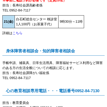
※事前に
電話予約
が必要です（定員10名）
担当：長寿社会課高齢者係
TEL 0952-84-7117
白石町総合センター 検診室
21(金)
9時30分～11時
1人100円（お茶菓子代）
詳細は
こちら
身体障害者相談会・知的障害者相談会
手帳申請、補装具、日常生活用具、障害福祉サービス利用など障害
のある方の生活全般についての相談に応じます。
担当：
長寿社会課
障がい福祉係
TEL
0952-84-7117
心の教育相談専用電話・・・電話番号0952-84-7130
担当：教育委員会