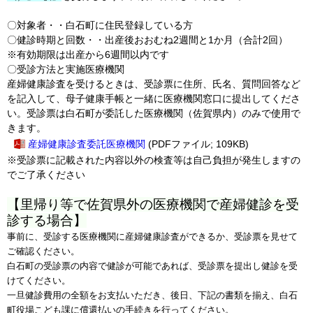
〇対象者・・白石町に住民登録している方
〇健診時期と回数・・出産後おおむね2週間と1か月（合計2回）
※有効期限は出産から6週間以内です
〇受診方法と実施医療機関
産婦健康診査を受けるときは、受診票に住所、氏名、質問回答など
を記入して、母子健康手帳と一緒に医療機関窓口に提出してくださ
い。受診票は白石町が委託した医療機関（佐賀県内）のみで使用で
きます。
産婦健康診査委託医療機関
(PDFファイル; 109KB)
※受診票に記載された内容以外の検査等は自己負担が発生しますの
でご了承ください
【里帰り等で佐賀県外の医療機関で産婦健診を受
診する場合】
事前に、受診する医療機関に産婦健康診査ができるか、受診票を見せて
ご確認ください。
白石町の受診票の内容で健診が可能であれば、受診票を提出し健診を受
けてください。
一旦健診費用の全額をお支払いただき、
後日、下記の書類を揃え、白石
町役場こども課に償還払いの手続きを
行ってください。