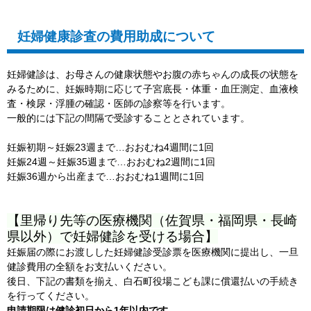
妊婦健康診査の費用助成について
妊婦健診は、お母さんの健康状態やお腹の赤ちゃんの成長の状態を
みるために、妊娠時期に応じて子宮底長・体重・血圧測定、血液検
査・検尿・浮腫の確認・医師の診察等を行います。
一般的には下記の間隔で受診することとされています。
妊娠初期～妊娠23週まで…おおむね4週間に1回
妊娠24週～妊娠35週まで…おおむね2週間に1回
妊娠36週から出産まで…おおむね1週間に1回
【里帰り先等の医療機関（佐賀県・福岡県・長崎
県以外）で妊婦健診を受ける場合】
妊娠届の際にお渡しした
妊婦健診受診票を医療機関に提出し、一旦
健診費用の全額をお支払いください。
後日、下記の書類を揃え、白石町役場こども課に償還払いの手続き
を
行ってください。
申請期限は健診初日から1年以内です
。