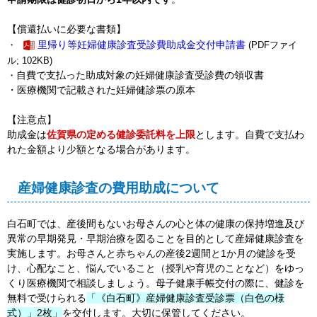
【償還払いに必要な書類】
・
里帰り等妊婦健康診査受診費助成金交付申請書
(PDFファイ
ル; 102KB)
自費で支払った助成対象の妊婦健康診査受診費の領収書
・
・医療機関で記載された妊婦健診票の原本
【注意点】
助成金は
佐賀県の定める健診委託料を上限
とします。自費で支払わ
れた金額より少額となる場合があります。
産婦健康診査の費用助成について
白石町では、産後間もないお母さんの心と体の健康の保持増進及び
異常の早期発見・早期治療を図ることを目的として産婦健康診査を
実施します。お母さんと赤ちゃんの産後2週間と1か月の健診を受
け、心配なこと、悩んでいること（授乳や育児のことなど）をゆっ
くり医療機関で相談しましょう。母子健康手帳交付の際に、健診を
無料で受けられる
「《白石町》産婦健康診査受診票（白色の様
式）」2枚」
を交付します。大切に保管してください。