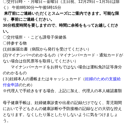
〇交付日時・・月曜日～金曜日（土日祝、12月29日～1月3日は除
く） 午前8時30分〜午後5時15分
来庁前にご連絡いただくとスムーズにご案内できます。
可能な限
り、事前にご連絡ください。
30分程度時間を要しますので、時間に余裕をもってお越しくださ
い。
〇交付場所・・こども課母子保健係
〇持参する物
(1)妊娠届出書（病院から発行を受けてください）
(2)マイナンバーのわかるもの（マイナンバーカード・通知カードが
ない場合は住民票等を取得してください）
マイナンバーカードをお持ちではない場合は運転免許証
等身分
のわかるもの
(３)妊婦本人の通帳またはキャッシュカード（
妊婦のための支援給
付金申請
のため）
※代理人で手続きをする場合、
上記に加え、代理人の本人確認書類
母子健康手帳は、妊婦健康診査や出産の記録だけでなく、育児期間
において子どもさんの健康診断や予防接種の記録などの大切な控え
となります。なくしたり落としたりしないように気をつけましょ
う。