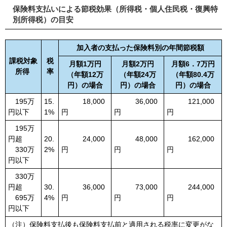
保険料支払いによる節税効果（所得税・個人住民税・復興特
別所得税）の目安
加入者の支払った保険料別の年間節税額
課税対象
税
月額1万円
月額2万円
月額6．7万円
所得
率
（年額12万
（年額24万
（年額80.4万
円）の場合
円）の場合
円）の場合
195万
15.
18,000
36,000
121,000
円以下
1%
円
円
円
195万
円超
20.
24,000
48,000
162,000
330万
2%
円
円
円
円以下
330万
円超
30.
36,000
73,000
244,000
695万
4%
円
円
円
円以下
（注）保険料支払後も保険料支払前と適用される税率に変更がな