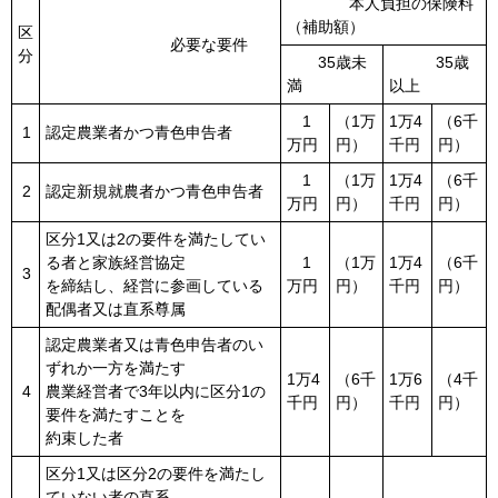
本人負担の保険料
（補助額）
区
必要な要件
分
35歳未
35歳
満
以上
1
（1万
1万4
（6千
1
認定農業者かつ青色申告者
万円
円）
千円
円）
1
（1万
1万4
（6千
2
認定新規就農者かつ青色申告者
万円
円）
千円
円）
区分1又は2の要件を満たしてい
る者と家族経営協定
1
（1万
1万4
（6千
3
を締結し、経営に参画している
万円
円）
千円
円）
配偶者又は直系尊属
認定農業者又は青色申告者のい
ずれか一方を満たす
1万4
（6千
1万6
（4千
4
農業経営者で3年以内に区分1の
千円
円）
千円
円）
要件を満たすことを
約束した者
区分1又は区分2の要件を満たし
ていない者の直系