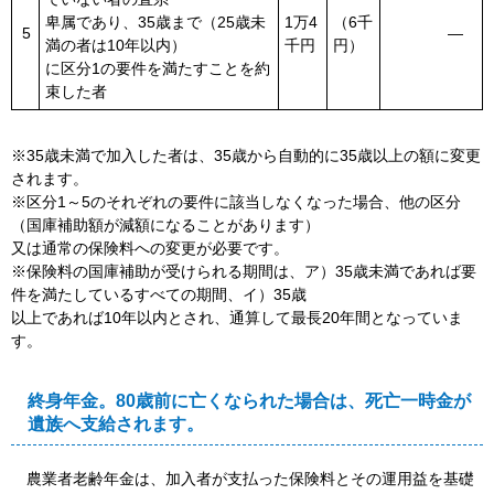
卑属であり、35歳まで（25歳未
1万4
（6千
5
―
満の者は10年以内）
千円
円）
に区分1の要件を満たすことを約
束した者
※35歳未満で加入した者は、35歳から自動的に35歳以上の額に変更
されます。
※区分1～5のそれぞれの要件に該当しなくなった場合、他の区分
（国庫補助額が減額になることがあります）
又は通常の保険料への変更が必要です。
※保険料の国庫補助が受けられる期間は、ア）35歳未満であれば要
件を満たしているすべての期間、イ）35歳
以上であれば10年以内とされ、通算して最長20年間となっていま
す。
終身年金。80歳前に亡くなられた場合は、死亡一時金が
遺族へ支給されます。
農業者老齢年金は、加入者が支払った保険料とその運用益を基礎