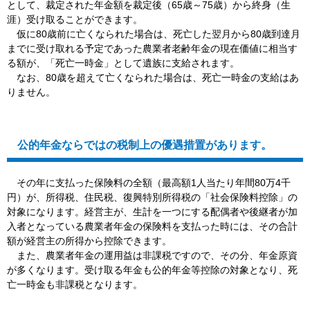
として、裁定された年金額を裁定後（65歳～75歳）から終身（生
涯）受け取ることができます。
仮に80歳前に亡くなられた場合は、死亡した翌月から80歳到達月
までに受け取れる予定であった農業者老齢年金の現在価値に相当す
る額が、「死亡一時金」として遺族に支給されます。
なお、80歳を超えて亡くなられた場合は、死亡一時金の支給はあ
りません。
公的年金ならではの税制上の優遇措置があります。
その年に支払った保険料の全額（最高額1人当たり年間80万4千
円）が、所得税、住民税、復興特別所得税の「社会保険料控除」の
対象になります。経営主が、生計を一つにする配偶者や後継者が加
入者となっている農業者年金の保険料を支払った時には、その合計
額が経営主の所得から控除できます。
また、農業者年金の運用益は非課税ですので、その分、年金原資
が多くなります。受け取る年金も公的年金等控除の対象となり、死
亡一時金も非課税となります。