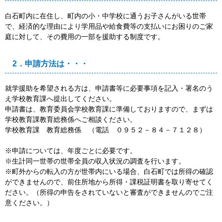
白石町内に在住し、町内の小・中学校に通うお子さんがいる世帯
で、経済的な理由により学用品や給食費等の支払いにお困りのご家
庭に対して、その費用の一部を援助する制度です。
2．申請方法は・・・
就学援助を希望される方は、申請書等に必要事項を記入・署名のう
え学校教育課へ提出してください。
申請書は、教育委員会学校教育課に準備しておりますので、まずは
学校教育課教育総務係へご相談ください。
学校教育課 教育総務係 （電話 ０９５２－８４－７１２８）
※申請については、年度ごとに必要です。
※生計同一世帯の世帯全員の収入状況の調査を行います。
※町外からの転入の方が世帯内にいる場合、白石町では所得の確認
ができませんので、前住所地から所得・課税証明書を取り寄せてく
ださい。（所得の申告をされていないと審査ができませんのでご注
意ください。）