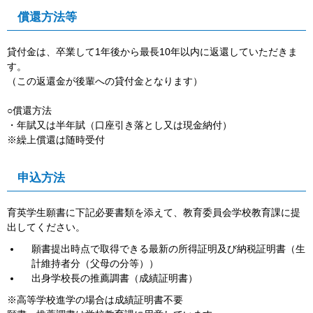
償還方法等
貸付金は、卒業して1年後から最長10年以内に返還していただきま
す。
（この返還金が後輩への貸付金となります）
○償還方法
・年賦又は半年賦（口座引き落とし又は現金納付）
※繰上償還は随時受付
申込方法
育英学生願書に下記必要書類を添えて、教育委員会学校教育課に提
出してください。
願書提出時点で取得できる最新の所得証明及び納税証明書（生
計維持者分（父母の分等））
出身学校長の推薦調書（成績証明書）
※高等学校進学の場合は成績証明書不要