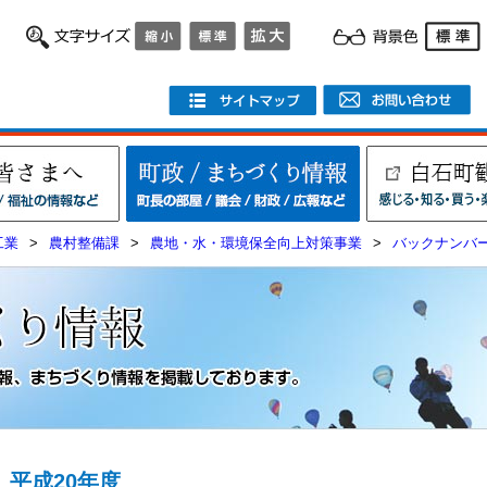
工業
>
農村整備課
>
農地・水・環境保全向上対策事業
>
バックナンバ
平成20年度