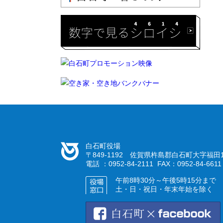
白石町役場
〒849-1192 佐賀県杵島郡白石町大字福田1
電話 ：0952-84-2111 FAX：0952-84-6611
午前8時30分～午後5時15分まで
土・日・祝日・年末年始を除く