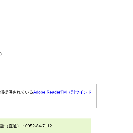
)
無償提供されている
Adobe ReaderTM（別ウインド
通）：0952-84-7112