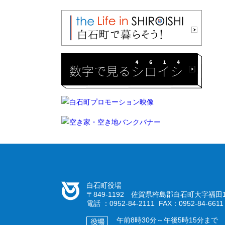
白石町役場
〒849-1192 佐賀県杵島郡白石町大字福田1
電話 ：0952-84-2111 FAX：0952-84-6611
午前8時30分～午後5時15分まで