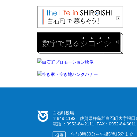
白石町役場
〒849-1192 佐賀県杵島郡白石町大字福田1
電話 ：0952-84-2111 FAX：0952-84-6611
午前8時30分～午後5時15分まで