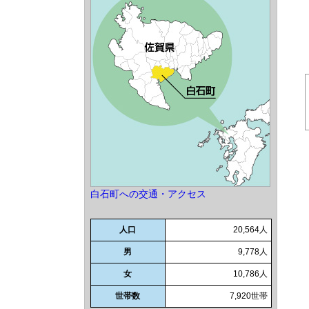
白石町への交通・アクセス
人口
20,564人
男
9,778人
女
10,786人
世帯数
7,920世帯