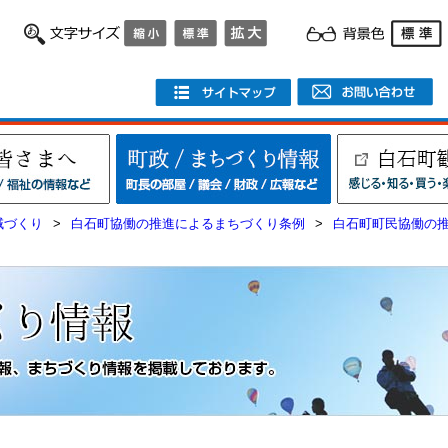
域づくり
>
白石町協働の推進によるまちづくり条例
>
白石町町民協働の