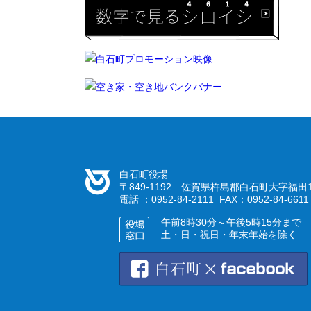
白石町役場
〒849-1192 佐賀県杵島郡白石町大字福田1
電話 ：0952-84-2111 FAX：0952-84-6611
午前8時30分～午後5時15分まで
土・日・祝日・年末年始を除く