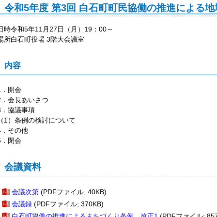
令和5年度 第3回 白石町町民協働の推進による
日時令和5年11月27日（月）19：00～
場所白石町役場 3階大会議室
内容
1．開会
2．会長あいさつ
3．協議事項
（1）条例の検討について
4．その他
5．閉会
会議資料
会議次第
(PDFファイル; 40KB)
会議録
(PDFファイル; 370KB)
白石町協働の推進によるまちづくり条例 改正1
(PDFファイル; 857