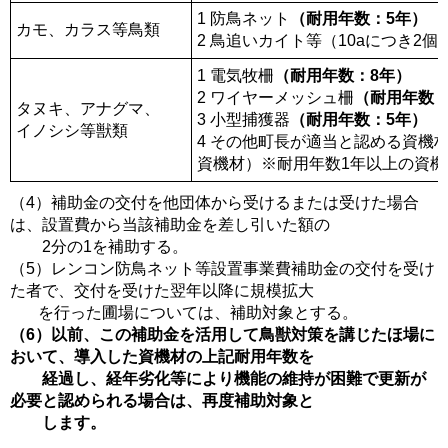
1 防鳥ネット
（耐用年数：5年）
カモ、カラス等鳥類
2 鳥追いカイト等（10aにつき2個
1 電気牧柵
（耐用年数：8年）
2 ワイヤーメッシュ柵
（耐用年数：
タヌキ、アナグマ、
3 小型捕獲器
（耐用年数：5年）
イノシシ等獣類
4 その他町長が適当と認める資機
資機材）※耐用年数1年以上の資
（4）補助金の交付を他団体から受けるまたは受けた場合
は、設置費から当該補助金を差し引いた額の
2分の1を補助する。
（5）レンコン防鳥ネット等設置事業費補助金の交付を受け
た者で、交付を受けた翌年以降に規模拡大
を行った圃場については、補助対象とする。
（6）以前、この補助金を活用して鳥獣対策を講じたほ場に
おいて、導入した資機材の上記耐用年数を
経過し、経年劣化等により機能の維持が困難で更新が
必要と認められる場合は、再度補助対象と
します。