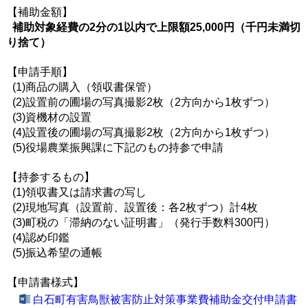
【補助金額】
補助対象経費の2分の1以内で上限額25,000円（千円未満切
り捨て）
【申請手順】
(1)商品の購入（領収書保管）
(2)設置前の圃場の写真撮影2枚（2方向から1枚ずつ）
(3)資機材の設置
(4)設置後の圃場の写真撮影2枚（2方向から1枚ずつ）
(5)役場農業振興課に下記のもの持参で申請
【持参するもの】
(1)領収書又は請求書の写し
(2)現地写真（設置前、設置後：各2枚ずつ）計4枚
(3)町税の「滞納のない証明書」（発行手数料300円）
(4)認め印鑑
(5)振込希望の通帳
【申請書様式】
白石町有害鳥獣被害防止対策事業費補助金交付申請書