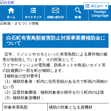
リンク集
白石町有害鳥獣被害防止対策事業費補助金に
ついて
近年、イノシシやカモといった有害鳥獣による農作物の被
害が深刻化しています。その対策として、
ワイヤーメッシュや電気柵、防鳥ネットや鳥追いカイト等
の設備費の一部を町が補助します。
【補助金の交付要件】
（1）補助対象者：町内に住民登録がある方で町税の滞納が
ない方
（2）設置対象圃場：補助対象者が耕作を行う町内のほ場
（3）補助対象資機材：
対象有害鳥獣
補助の対象となる資機材